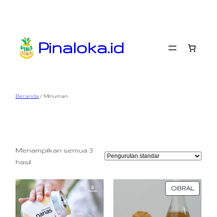
Lewati
ke
konten
Pinaloka.id
Beranda
/ Minuman
Minuman
Menampilkan semua 3
hasil
PROD
OBRAL
DENG
DISKO