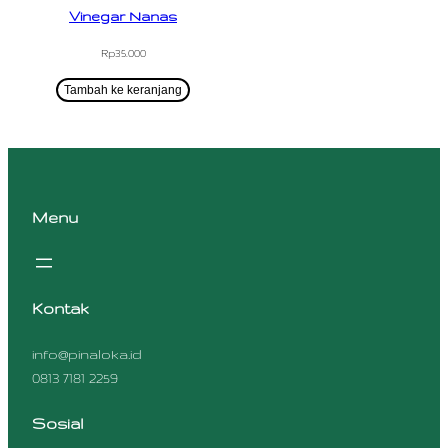
Vinegar Nanas
Rp
35.000
Tambah ke keranjang
Menu
Kontak
info@pinaloka.id
0813 7181 2259
Sosial